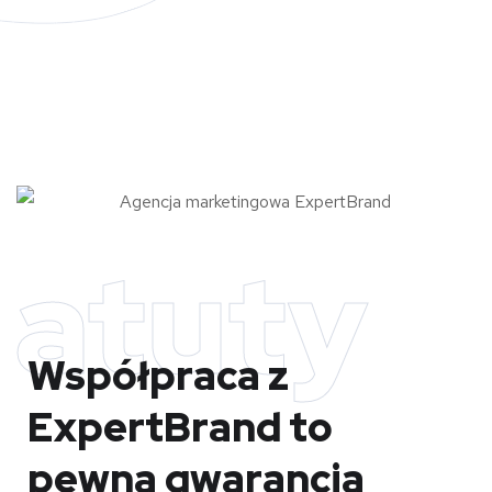
atuty
Współpraca z
ExpertBrand
to
pewna gwarancja